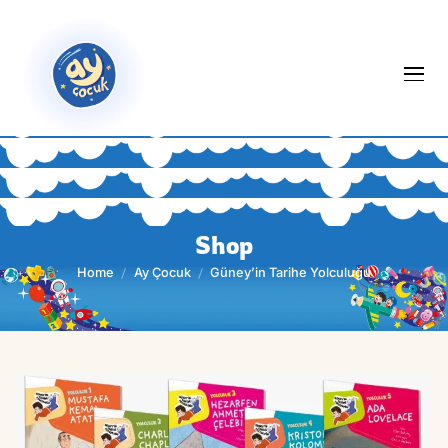
Shop
Home
Ay Çocuk
Güney’in Tarihe Yolcul