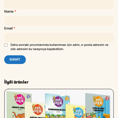
There are no reviews yet.
Be the first to review “Güney’in Tarihe Yolculu
E-posta adresiniz yayınlanmayacak.
Gerekli alanlar
*
ile işaretlenmişlerdir
Your rating
Your review
*
Name
*