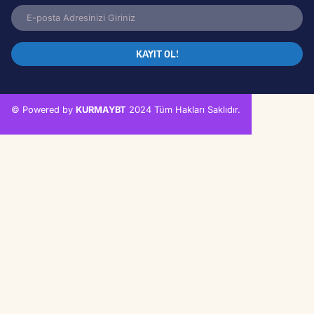
Sosyal Medya
İletişim
Ay Çocuk Bültenine Kayıt Ol!
KAYIT OL!
© Powered by
KURMAYBT
2024 Tüm Hakları Saklıdır.