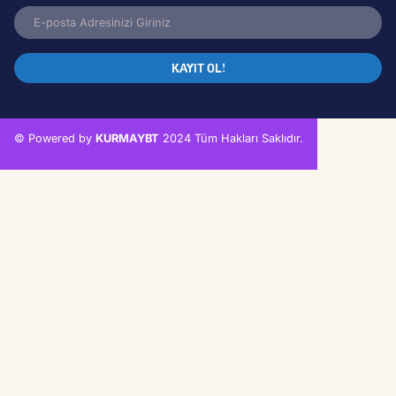
Sosyal Medya
İletişim
Ay Çocuk Bültenine Kayıt Ol!
KAYIT OL!
© Powered by
KURMAYBT
2024 Tüm Hakları Saklıdır.